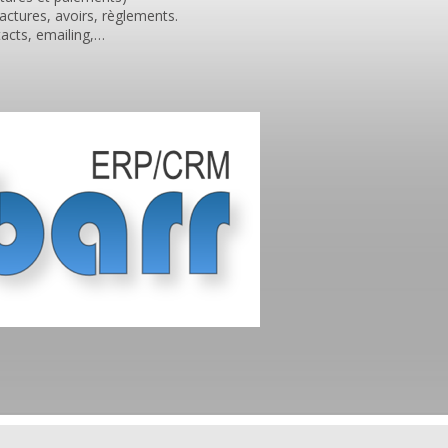
ctures, avoirs, règlements.
tacts, emailing,…