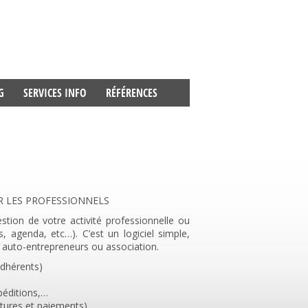
G
SERVICES INFO
RÉFÉRENCES
R LES PROFESSIONNELS
tion de votre activité professionnelle ou
, agenda, etc…). C’est un logiciel simple,
auto-entrepreneurs ou association.
 adhérents)
péditions,…
actures et paiements)