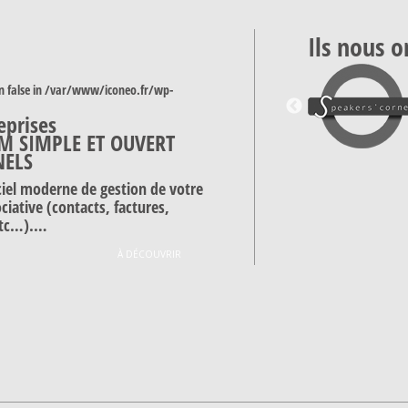
Ils nous o
n false in
/var/www/iconeo.fr/wp-
eprises
M SIMPLE ET OUVERT
NELS
ciel moderne de gestion de votre
ciative (contacts, factures,
etc…).…
À DÉCOUVRIR